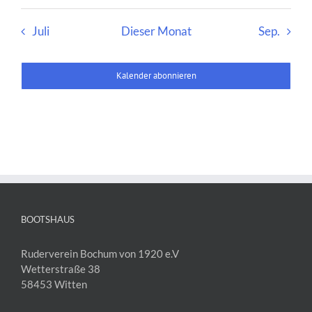
Juli
Dieser Monat
Sep.
Kalender abonnieren
BOOTSHAUS
Ruderverein Bochum von 1920 e.V
Wetterstraße 38
58453 Witten