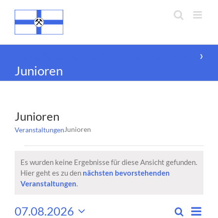
Zum
Inhalt
springen
Veranstaltungen für August 2026
›
Junioren
Junioren
Junioren
Veranstaltungen
Veranstaltungen
Es wurden keine Ergebnisse für diese Ansicht gefunden.
Hier geht es zu den
nächsten bevorstehenden
Hinweis
Veranstaltungen
.
07.08.2026
Vera
Suche
Monat