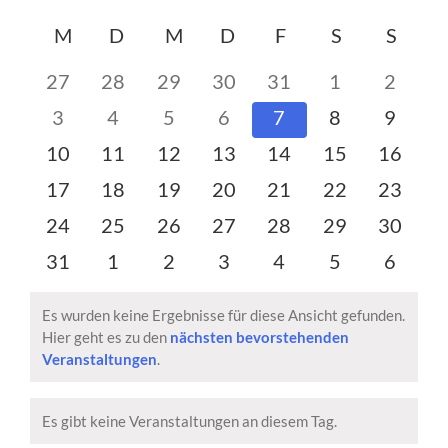
Veransta
Datum
Ansi
Kalender
M
MONTAG
D
DIENSTAG
M
MITTWOCH
D
DONNERSTAG
F
FREITAG
S
SAMSTAG
S
SON
Suche
wählen.
Navi
von
und
0
0
0
0
0
0
0
27
28
29
30
31
1
2
Veranstaltungen
Ansichte
Veranstaltungen
Veranstaltungen
Veranstaltungen
Veranstaltungen
Veranstaltungen
Veranstaltun
Verans
0
0
0
0
0
0
0
3
4
5
6
7
8
9
Navigati
Veranstaltungen
Veranstaltungen
Veranstaltungen
Veranstaltungen
Veranstaltungen
Veranstaltun
Verans
0
0
0
0
0
0
0
10
11
12
13
14
15
16
Veranstaltungen
Veranstaltungen
Veranstaltungen
Veranstaltungen
Veranstaltungen
Veranstaltung
Veranst
0
0
0
0
0
0
0
17
18
19
20
21
22
23
Veranstaltungen
Veranstaltungen
Veranstaltungen
Veranstaltungen
Veranstaltungen
Veranstaltung
Veranst
0
0
0
0
0
0
0
24
25
26
27
28
29
30
Veranstaltungen
Veranstaltungen
Veranstaltungen
Veranstaltungen
Veranstaltungen
Veranstaltung
Veranst
0
0
0
0
0
0
0
31
1
2
3
4
5
6
Veranstaltungen
Veranstaltungen
Veranstaltungen
Veranstaltungen
Veranstaltungen
Veranstaltun
Verans
Es wurden keine Ergebnisse für diese Ansicht gefunden.
Hier geht es zu den
nächsten bevorstehenden
Hinweis
Veranstaltungen
.
Es gibt keine Veranstaltungen an diesem Tag.
Hinweis