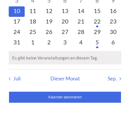
0
0
0
0
0
0
0
3
4
5
6
7
8
9
Navigati
Veranstaltungen
Veranstaltungen
Veranstaltungen
Veranstaltungen
Veranstaltungen
Veranstaltun
Verans
0
0
0
0
0
0
0
10
11
12
13
14
15
16
Veranstaltungen
Veranstaltungen
Veranstaltungen
Veranstaltungen
Veranstaltungen
Veranstaltung
Veranst
0
0
0
0
0
1
0
17
18
19
20
21
22
23
Veranstaltungen
Veranstaltungen
Veranstaltungen
Veranstaltungen
Veranstaltungen
Veranstaltung
Veranst
0
0
0
0
0
0
0
24
25
26
27
28
29
30
Veranstaltungen
Veranstaltungen
Veranstaltungen
Veranstaltungen
Veranstaltungen
Veranstaltung
Veranst
0
0
0
0
0
1
0
31
1
2
3
4
5
6
Veranstaltungen
Veranstaltungen
Veranstaltungen
Veranstaltungen
Veranstaltungen
Veranstaltun
Verans
Es gibt keine Veranstaltungen an diesem Tag.
Hinweis
Juli
Dieser Monat
Sep.
Kalender abonnieren