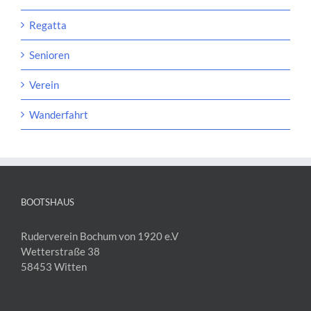
Regatta
Senioren
Verein
Wanderfahrt
BOOTSHAUS
Ruderverein Bochum von 1920 e.V
Wetterstraße 38
58453 Witten