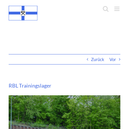
Zum
Inhalt
springen
RBL Trainingslager
Zurück
Vor
RBL Trainingslager
Zeige
grösseres
Bild